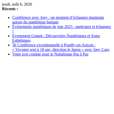
Passer
jeudi, août 6, 2026
au
Récents :
contenu
Conférence avec Joey : un moment d’échanges inspirants
autour du numérique humain
Événements numériques de juin 2025 : participez et échangez
!
Evenement Gratuit : Découvertes Numériques et Soins
Esthétiques
🚀 Conférence exceptionnelle à Pouilly-en-Auxois :
« Voyager seul à 18 ans, direction le Japon » avec Joey Caro
Votre avis compte pour le Numérique Pas à Pas