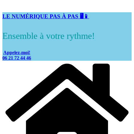
LE NUMÉRIQUE PAS À PAS 🖥️📱
Ensemble à votre rythme!
Appelez-moi!
06 21 72 44 46