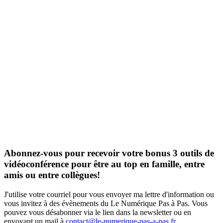
Nombre de personnes
Satisfaction globale
Assiduité des stagiaires
formées
91%
100%
5
Certifié Qualiopi depuis octobre 2023
Certifié Qualiopi depuis octobre 2023
Certifié Qualiopi depuis octobre 2023
Abonnez-vous pour recevoir votre bonus 3 outils de
vidéoconférence pour être au top en famille, entre
amis ou entre collègues!
J'utilise votre courriel pour vous envoyer ma lettre d'information ou
vous invitez à des évènements du Le Numérique Pas à Pas. Vous
pouvez vous désabonner via le lien dans la newsletter ou en
envoyant un mail à
contact@le-numerique-pas-a-pas.fr
.