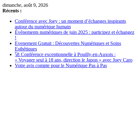
Passer
dimanche, août 9, 2026
au
Récents :
contenu
Conférence avec Joey : un moment d’échanges inspirants
autour du numérique humain
Événements numériques de juin 2025 : participez et échangez
!
Evenement Gratuit : Découvertes Numériques et Soins
Esthétiques
🚀 Conférence exceptionnelle à Pouilly-en-Auxois :
« Voyager seul à 18 ans, direction le Japon » avec Joey Caro
Votre avis compte pour le Numérique Pas à Pas