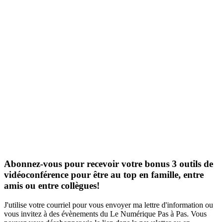
Nombre de personnes
Satisfaction globale
Assiduité des stagiaires
formées
91%
100%
5
Certifié Qualiopi depuis octobre 2023
Certifié Qualiopi depuis octobre 2023
Certifié Qualiopi depuis octobre 2023
Abonnez-vous pour recevoir votre bonus 3 outils de
vidéoconférence pour être au top en famille, entre
amis ou entre collègues!
J'utilise votre courriel pour vous envoyer ma lettre d'information ou
vous invitez à des évènements du Le Numérique Pas à Pas. Vous