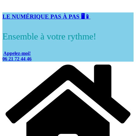
LE NUMÉRIQUE PAS À PAS 🖥️📱
Ensemble à votre rythme!
Appelez-moi!
06 21 72 44 46