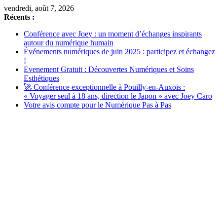
Passer
vendredi, août 7, 2026
au
Récents :
contenu
Conférence avec Joey : un moment d’échanges inspirants
autour du numérique humain
Événements numériques de juin 2025 : participez et échangez
!
Evenement Gratuit : Découvertes Numériques et Soins
Esthétiques
🚀 Conférence exceptionnelle à Pouilly-en-Auxois :
« Voyager seul à 18 ans, direction le Japon » avec Joey Caro
Votre avis compte pour le Numérique Pas à Pas