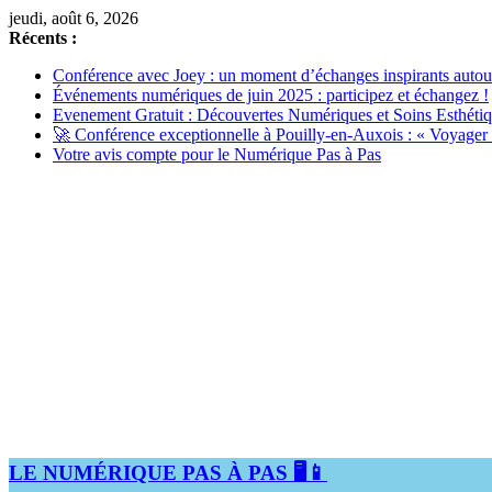
Passer
jeudi, août 6, 2026
au
Récents :
contenu
Conférence avec Joey : un moment d’échanges inspirants auto
Événements numériques de juin 2025 : participez et échangez !
Evenement Gratuit : Découvertes Numériques et Soins Esthéti
🚀 Conférence exceptionnelle à Pouilly-en-Auxois : « Voyager s
Votre avis compte pour le Numérique Pas à Pas
LE NUMÉRIQUE PAS À PAS 🖥️📱