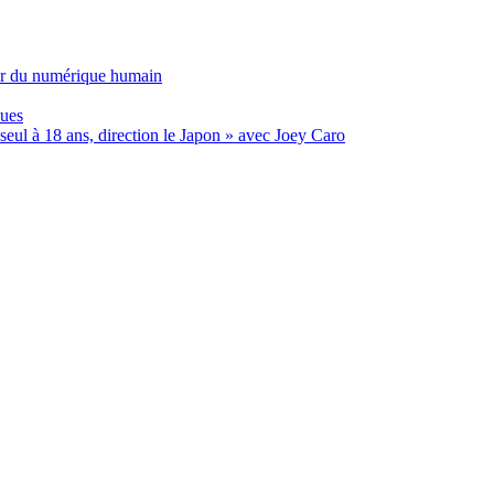
ur du numérique humain
ques
eul à 18 ans, direction le Japon » avec Joey Caro