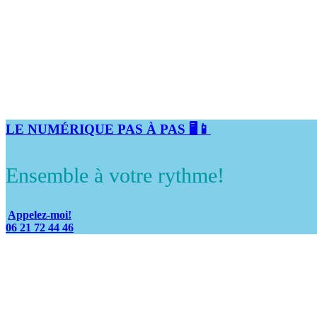
LE NUMÉRIQUE PAS À PAS 🖥️📱
Ensemble à votre rythme!
Appelez-moi!
06 21 72 44 46