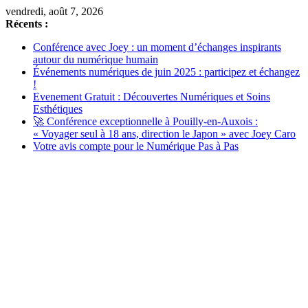
Passer
vendredi, août 7, 2026
au
Récents :
contenu
Conférence avec Joey : un moment d’échanges inspirants
autour du numérique humain
Événements numériques de juin 2025 : participez et échangez
!
Evenement Gratuit : Découvertes Numériques et Soins
Esthétiques
🚀 Conférence exceptionnelle à Pouilly-en-Auxois :
« Voyager seul à 18 ans, direction le Japon » avec Joey Caro
Votre avis compte pour le Numérique Pas à Pas