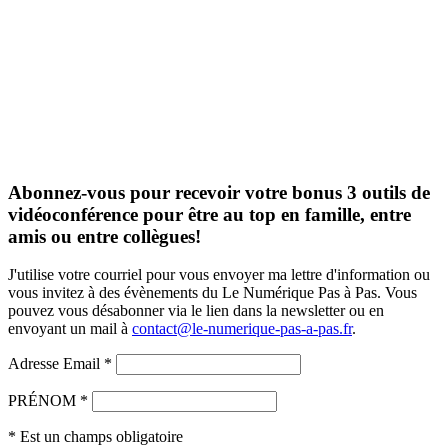
5
Certifié Qualiopi depuis octobre 2023
Certifié Qualiopi depuis octobre 2023
Certifié Qualiopi depuis octobre 2023
Abonnez-vous pour recevoir votre bonus 3 outils de
vidéoconférence pour être au top en famille, entre
amis ou entre collègues!
J'utilise votre courriel pour vous envoyer ma lettre d'information ou
vous invitez à des évènements du Le Numérique Pas à Pas. Vous
pouvez vous désabonner via le lien dans la newsletter ou en
envoyant un mail à
contact@le-numerique-pas-a-pas.fr
.
Adresse Email *
PRÉNOM *
* Est un champs obligatoire