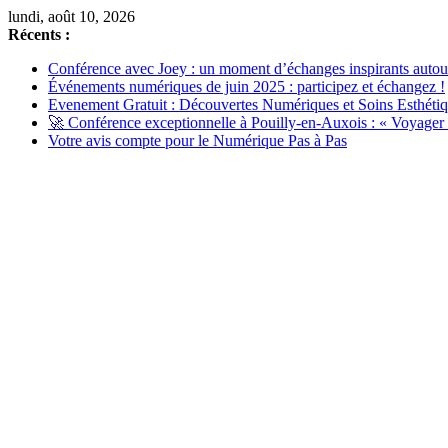
Passer
lundi, août 10, 2026
au
Récents :
contenu
Conférence avec Joey : un moment d’échanges inspirants auto
Événements numériques de juin 2025 : participez et échangez !
Evenement Gratuit : Découvertes Numériques et Soins Esthéti
🚀 Conférence exceptionnelle à Pouilly-en-Auxois : « Voyager s
Votre avis compte pour le Numérique Pas à Pas