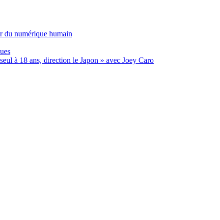
ur du numérique humain
ques
eul à 18 ans, direction le Japon » avec Joey Caro