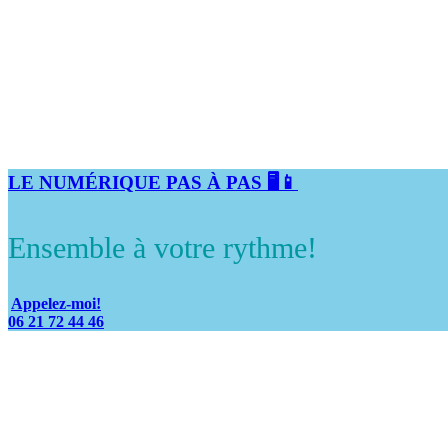
LE NUMÉRIQUE PAS À PAS 🖥️📱
Ensemble à votre rythme!
Appelez-moi!
06 21 72 44 46