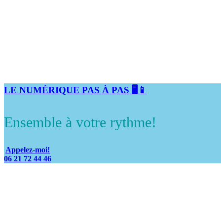
LE NUMÉRIQUE PAS À PAS 🖥️📱
Ensemble à votre rythme!
Appelez-moi!
06 21 72 44 46