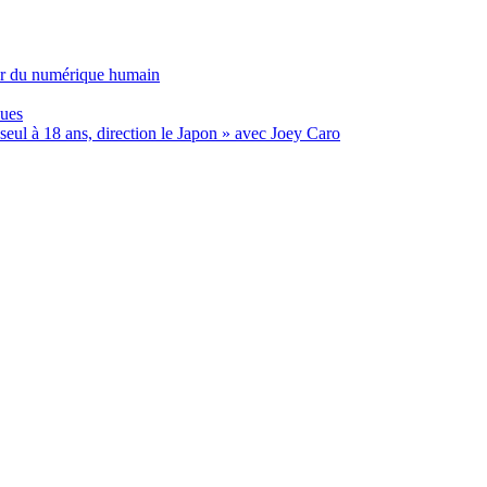
ur du numérique humain
ques
eul à 18 ans, direction le Japon » avec Joey Caro